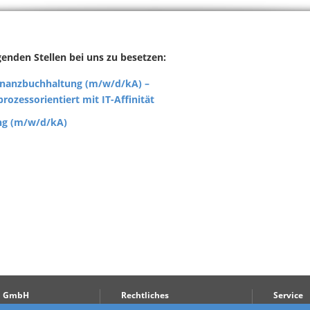
lgenden Stellen bei uns zu besetzen:
inanzbuchhaltung (m/w/d/kA) –
ozessorientiert mit IT-Affinität
ng (m/w/d/kA)
n GmbH
Rechtliches
Service