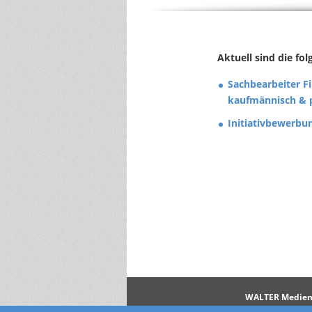
Aktuell sind die fo
Sachbearbeiter F
kaufmännisch & pr
Initiativbewerbu
WALTER Medie
Kalenderverlag