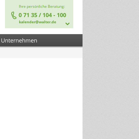
Ihre persönliche Beratung:
0 71 35 / 104 - 100
kalender@walter.de
Unternehmen
Verbindung mit uns:
Über uns:
ntakt aufnehmen
Kalenderverlag
Ansprechpartner
fahrtsroute ermitteln
Hilfsmittel / Informationen:
e zuverlässigen Partner:
Infomaterial /
schäftsleitung
Kataloge
Druckdaten-
Vorgaben